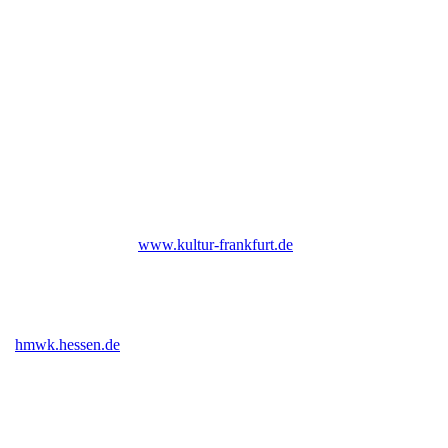
NEWSLETTER
Under Construction (bald zurück)
UNTERSTÜTZER
Bis Ende 2026 institutionell gefördert durch das Kulturamt der Stadt
Frankfurt am Main |
www.kultur-frankfurt.de
Gefördert vom Hessischen Ministerium für Wissenschaft und Kunst
|
hmwk.hessen.de
Gefördert im Rahmen des Programms Neustart Kultur (DTHG) |