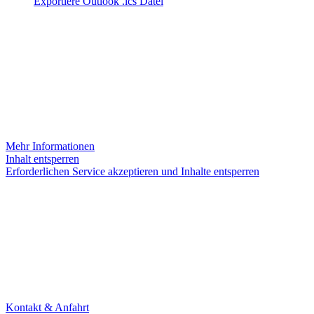
Exportiere Outlook .ics Datei
INSTAGRAM
Sie sehen gerade einen Platzhalterinhalt von
Instagram
. Um auf
den eigentlichen Inhalt zuzugreifen, klicken Sie auf die Schaltfläche
unten. Bitte beachten Sie, dass dabei Daten an Drittanbieter
weitergegeben werden.
Mehr Informationen
Inhalt entsperren
Erforderlichen Service akzeptieren und Inhalte entsperren
KONTAKT
Theater Alte Brücke GmbH
Kleine Brückenstr. 5
60594 Frankfurt am Main
Tel. +49 69 85800678
Kontakt & Anfahrt