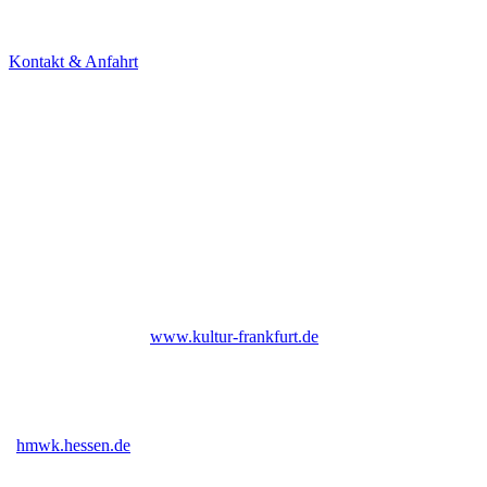
60594 Frankfurt am Main
Tel. +49 69 85800678
Kontakt & Anfahrt
NEWSLETTER
Under Construction (bald zurück)
UNTERSTÜTZER
Bis Ende 2026 institutionell gefördert durch das Kulturamt der Stadt
Frankfurt am Main |
www.kultur-frankfurt.de
Gefördert vom Hessischen Ministerium für Wissenschaft und Kunst
|
hmwk.hessen.de