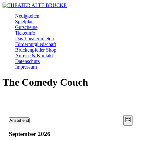
Skip
to
Menu
Neuigkeiten
main
Spielplan
content
Gutscheine
Ticketinfo
Das Theater mieten
Fördermitgliedschaft
Brückenpfeiler Shop
Anreise & Kontakt
Datenschutz
Impressum
Facebook
Instagram
Youtube
The Comedy Couch
Ansic
Vera
Veranstaltungen
Anstehend
Liste
Ansic
Datum
Navig
wählen.
Navi
September 2026