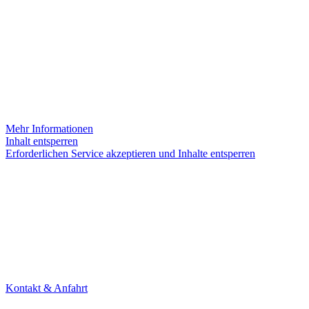
INSTAGRAM
Sie sehen gerade einen Platzhalterinhalt von
Instagram
. Um auf
den eigentlichen Inhalt zuzugreifen, klicken Sie auf die Schaltfläche
unten. Bitte beachten Sie, dass dabei Daten an Drittanbieter
weitergegeben werden.
Mehr Informationen
Inhalt entsperren
Erforderlichen Service akzeptieren und Inhalte entsperren
KONTAKT
Theater Alte Brücke GmbH
Kleine Brückenstr. 5
60594 Frankfurt am Main
Tel. +49 69 85800678
Kontakt & Anfahrt