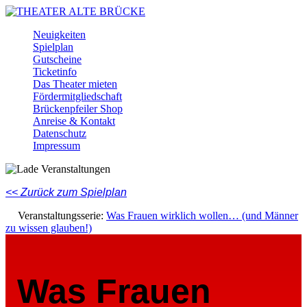
Skip
to
Menu
Neuigkeiten
main
Spielplan
content
Gutscheine
Ticketinfo
Das Theater mieten
Fördermitgliedschaft
Brückenpfeiler Shop
Anreise & Kontakt
Datenschutz
Impressum
Facebook
Instagram
Youtube
<< Zurück zum Spielplan
Veranstaltungsserie:
Was Frauen wirklich wollen… (und Männer
zu wissen glauben!)
Was Frauen