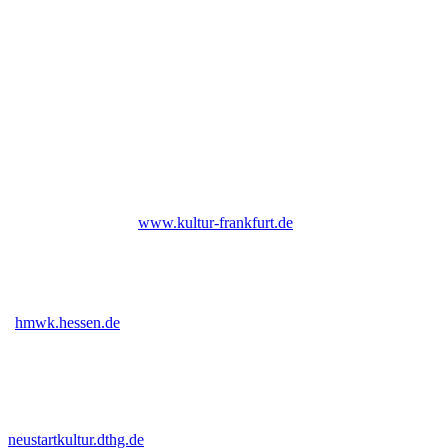
NEWSLETTER
Under Construction (bald zurück)
UNTERSTÜTZER
Bis Ende 2026 institutionell gefördert durch das Kulturamt der Stadt
Frankfurt am Main |
www.kultur-frankfurt.de
Gefördert vom Hessischen Ministerium für Wissenschaft und Kunst
|
hmwk.hessen.de
Gefördert im Rahmen des Programms Neustart Kultur (DTHG) |
neustartkultur.dthg.de