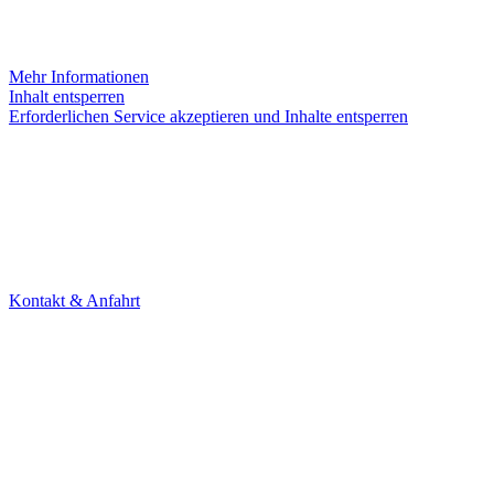
Sie sehen gerade einen Platzhalterinhalt von
Instagram
. Um auf den e
werden.
Mehr Informationen
Inhalt entsperren
Erforderlichen Service akzeptieren und Inhalte entsperren
KONTAKT
Theater Alte Brücke GmbH
Kleine Brückenstr. 5
60594 Frankfurt am Main
Tel. +49 69 85800678
Kontakt & Anfahrt
NEWSLETTER
Under Construction (bald zurück)
UNTERSTÜTZER