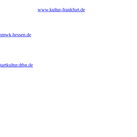
 Frankfurt am Main |
www.kultur-frankfurt.de
hmwk.hessen.de
tartkultur.dthg.de