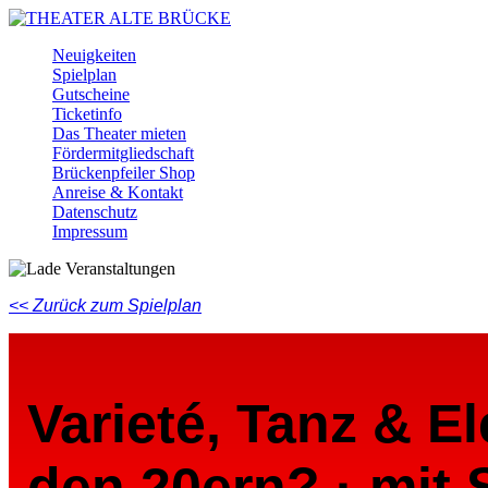
Skip
to
Menu
Neuigkeiten
main
Spielplan
content
Gutscheine
Ticketinfo
Das Theater mieten
Fördermitgliedschaft
Brückenpfeiler Shop
Anreise & Kontakt
Datenschutz
Impressum
Facebook
Instagram
Youtube
<< Zurück zum Spielplan
Varieté, Tanz & E
den 20ern? · mit