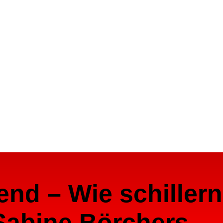
lend – Wie schiller
 Sabine Börchers