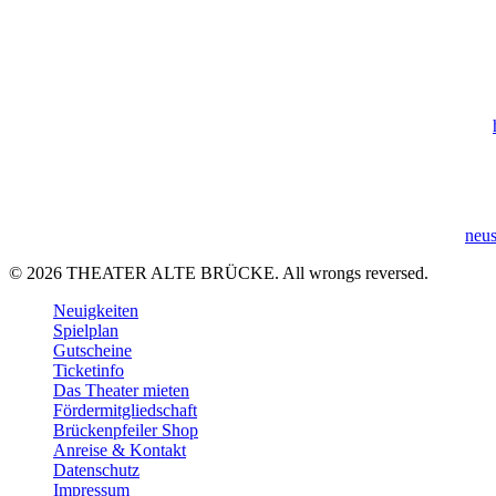
Bis Ende 2026 institutionell gefördert durch das Kulturamt der Stadt
Gefördert vom Hessischen Ministerium für Wissenschaft und Kunst |
Gefördert im Rahmen des Programms Neustart Kultur (DTHG) |
neus
© 2026 THEATER ALTE BRÜCKE. All wrongs reversed.
Close
Neuigkeiten
Menu
Spielplan
Gutscheine
Ticketinfo
Das Theater mieten
Fördermitgliedschaft
Brückenpfeiler Shop
Anreise & Kontakt
Datenschutz
Impressum