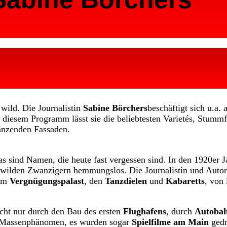
 wild. Die Journalistin
Sabine Börchers
beschäftigt sich u.a.
n diesem Programm lässt sie die beliebtesten Varietés, Stumm
länzenden Fassaden.
s sind Namen, die heute fast vergessen sind. In den 1920er J
en wilden Zwanzigern hemmungslos. Die Journalistin und Auto
vom
Vergnügungspalast
, den
Tanzdielen
und
Kabaretts
, von
icht nur durch den Bau des ersten
Flughafens
, durch
Autoba
Massenphänomen, es wurden sogar
Spielfilme am Main
gedr