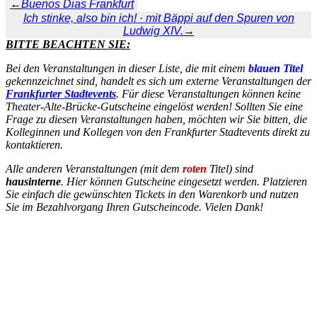
←
Buenos Dias Frankfurt
Ich stinke, also bin ich! · mit Bäppi auf den Spuren von
Ludwig XIV.
→
BITTE BEACHTEN SIE:
Bei den Veranstaltungen in dieser Liste, die mit einem
blauen Titel
gekennzeichnet sind, handelt es sich um externe Veranstaltungen der
Frankfurter Stadtevents
. Für diese Veranstaltungen können keine
Theater-Alte-Brücke-Gutscheine eingelöst werden! Sollten Sie eine
Frage zu diesen Veranstaltungen haben, möchten wir Sie bitten, die
Kolleginnen und Kollegen von den Frankfurter Stadtevents direkt zu
kontaktieren.
Alle anderen Veranstaltungen (mit dem
roten
Titel) sind
hausinterne
. Hier können Gutscheine eingesetzt werden. Platzieren
Sie einfach die gewünschten Tickets in den Warenkorb und nutzen
Sie im Bezahlvorgang Ihren Gutscheincode. Vielen Dank!
INSTAGRAM
Sie sehen gerade einen Platzhalterinhalt von
Instagram
. Um auf
den eigentlichen Inhalt zuzugreifen, klicken Sie auf die Schaltfläche
unten. Bitte beachten Sie, dass dabei Daten an Drittanbieter