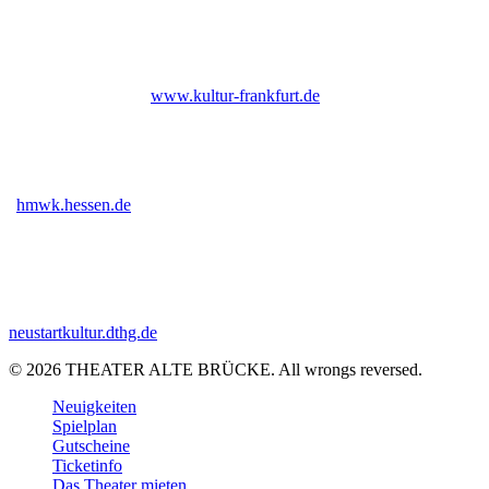
Bis Ende 2026 institutionell gefördert durch das Kulturamt der Stadt
Frankfurt am Main |
www.kultur-frankfurt.de
Gefördert vom Hessischen Ministerium für Wissenschaft und Kunst
|
hmwk.hessen.de
Gefördert im Rahmen des Programms Neustart Kultur (DTHG) |
neustartkultur.dthg.de
© 2026 THEATER ALTE BRÜCKE. All wrongs reversed.
Close
Neuigkeiten
Menu
Spielplan
Gutscheine
Ticketinfo
Das Theater mieten