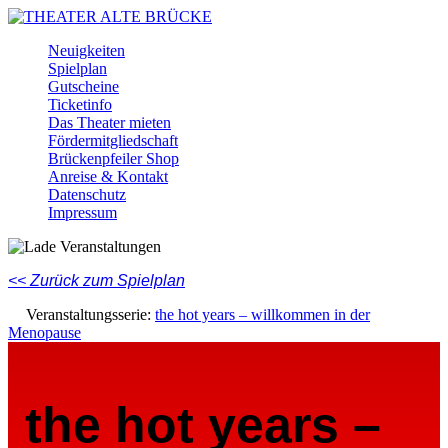
Skip
to
Menu
Neuigkeiten
main
Spielplan
content
Gutscheine
Ticketinfo
Das Theater mieten
Fördermitgliedschaft
Brückenpfeiler Shop
Anreise & Kontakt
Datenschutz
Impressum
Facebook
Instagram
Youtube
<< Zurück zum Spielplan
Veranstaltungsserie:
the hot years – willkommen in der
Menopause
the hot years –