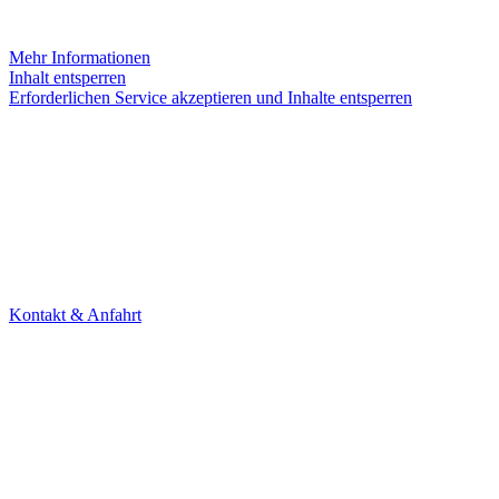
weitergegeben werden.
Mehr Informationen
Inhalt entsperren
Erforderlichen Service akzeptieren und Inhalte entsperren
KONTAKT
Theater Alte Brücke GmbH
Kleine Brückenstr. 5
60594 Frankfurt am Main
Tel. +49 69 85800678
Kontakt & Anfahrt
NEWSLETTER
Under Construction (bald zurück)
UNTERSTÜTZER