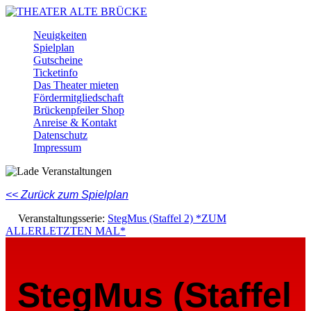
Skip
to
Menu
Neuigkeiten
main
Spielplan
content
Gutscheine
Ticketinfo
Das Theater mieten
Fördermitgliedschaft
Brückenpfeiler Shop
Anreise & Kontakt
Datenschutz
Impressum
Facebook
Instagram
Youtube
<< Zurück zum Spielplan
Veranstaltungsserie:
StegMus (Staffel 2) *ZUM
ALLERLETZTEN MAL*
StegMus (Staffel