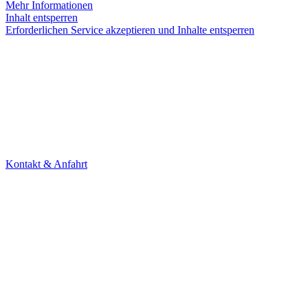
Mehr Informationen
Inhalt entsperren
Erforderlichen Service akzeptieren und Inhalte entsperren
KONTAKT
Theater Alte Brücke GmbH
Kleine Brückenstr. 5
60594 Frankfurt am Main
Tel. +49 69 85800678
Kontakt & Anfahrt
NEWSLETTER
Under Construction (bald zurück)
UNTERSTÜTZER