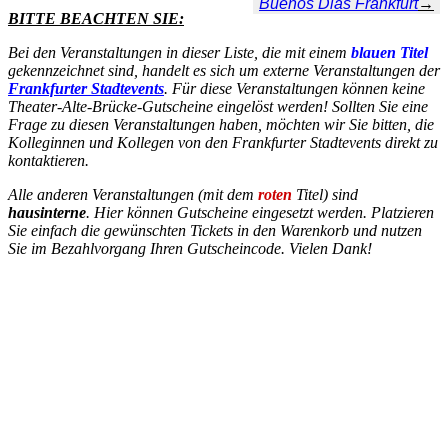
Buenos Dias Frankfurt
→
BITTE BEACHTEN SIE:
Bei den Veranstaltungen in dieser Liste, die mit einem
blauen Titel
gekennzeichnet sind, handelt es sich um externe Veranstaltungen der
Frankfurter Stadtevents
. Für diese Veranstaltungen können keine
Theater-Alte-Brücke-Gutscheine eingelöst werden! Sollten Sie eine
Frage zu diesen Veranstaltungen haben, möchten wir Sie bitten, die
Kolleginnen und Kollegen von den Frankfurter Stadtevents direkt zu
kontaktieren.
Alle anderen Veranstaltungen (mit dem
roten
Titel) sind
hausinterne
. Hier können Gutscheine eingesetzt werden. Platzieren
Sie einfach die gewünschten Tickets in den Warenkorb und nutzen
Sie im Bezahlvorgang Ihren Gutscheincode. Vielen Dank!
INSTAGRAM
Sie sehen gerade einen Platzhalterinhalt von
Instagram
. Um auf
den eigentlichen Inhalt zuzugreifen, klicken Sie auf die Schaltfläche
unten. Bitte beachten Sie, dass dabei Daten an Drittanbieter
weitergegeben werden.