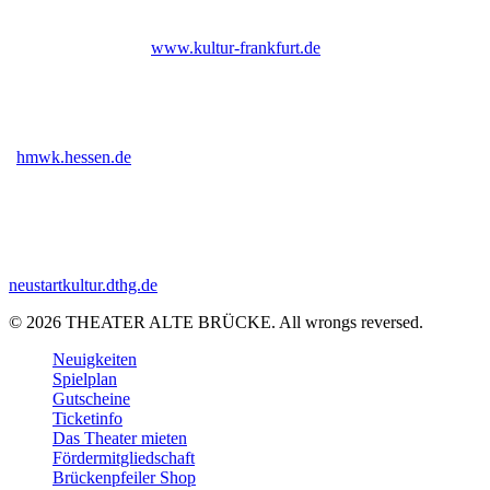
Bis Ende 2026 institutionell gefördert durch das Kulturamt der Stadt
Frankfurt am Main |
www.kultur-frankfurt.de
Gefördert vom Hessischen Ministerium für Wissenschaft und Kunst
|
hmwk.hessen.de
Gefördert im Rahmen des Programms Neustart Kultur (DTHG) |
neustartkultur.dthg.de
© 2026 THEATER ALTE BRÜCKE. All wrongs reversed.
Close
Neuigkeiten
Menu
Spielplan
Gutscheine
Ticketinfo
Das Theater mieten
Fördermitgliedschaft
Brückenpfeiler Shop