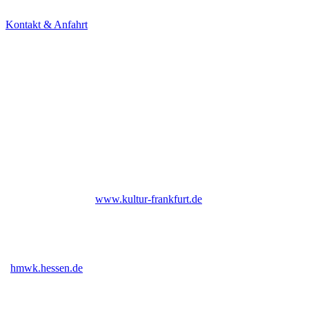
Tel. +49 69 85800678
Kontakt & Anfahrt
NEWSLETTER
Under Construction (bald zurück)
UNTERSTÜTZER
Bis Ende 2026 institutionell gefördert durch das Kulturamt der Stadt
Frankfurt am Main |
www.kultur-frankfurt.de
Gefördert vom Hessischen Ministerium für Wissenschaft und Kunst
|
hmwk.hessen.de