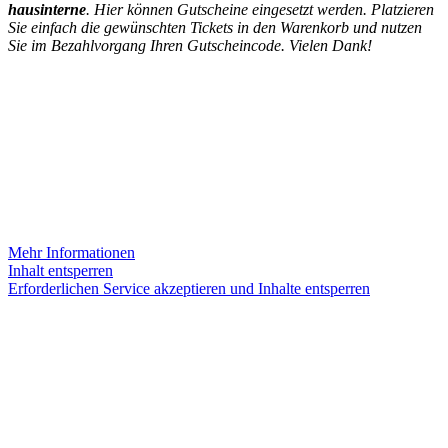
hausinterne
. Hier können Gutscheine eingesetzt werden. Platzieren
Sie einfach die gewünschten Tickets in den Warenkorb und nutzen
Sie im Bezahlvorgang Ihren Gutscheincode. Vielen Dank!
INSTAGRAM
Sie sehen gerade einen Platzhalterinhalt von
Instagram
. Um auf
den eigentlichen Inhalt zuzugreifen, klicken Sie auf die Schaltfläche
unten. Bitte beachten Sie, dass dabei Daten an Drittanbieter
weitergegeben werden.
Mehr Informationen
Inhalt entsperren
Erforderlichen Service akzeptieren und Inhalte entsperren
KONTAKT
Theater Alte Brücke GmbH
Kleine Brückenstr. 5
60594 Frankfurt am Main