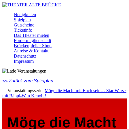
Skip
to
Menu
Neuigkeiten
main
Spielplan
content
Gutscheine
Ticketinfo
Das Theater mieten
Fördermitgliedschaft
Brückenpfeiler Shop
Anreise & Kontakt
Datenschutz
Impressum
Facebook
Instagram
Youtube
<< Zurück zum Spielplan
Veranstaltungsserie:
Möge die Macht mit Euch sein… Star Wars ·
mit Bäppi-Wan Kenobi!
Möge die Macht