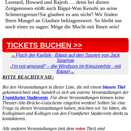
Leonard, Howard und Rajesh … denn bei diesen
Zeitgenossen stößt auch Bäppi-Wan Kenobi an seine
Schmerzgrenze!Sie glauben es uns nicht? Wir finden
Ihren Mangel an Glauben beklagenswert. So bleibt nur
noch eines zu sagen: Möge die Macht mit Ihnen sein!
TICKETS BUCHEN >>
←
Fluch der Karibik · Bäppi auf den Spuren von Jack
Sparrow
„I’m not amused!“ – die Windsors im Kreuzverhör · mit
Bäppi!
→
BITTE BEACHTEN SIE:
Bei den Veranstaltungen in dieser Liste, die mit einem
blauen Titel
gekennzeichnet sind, handelt es sich um externe Veranstaltungen der
Frankfurter Stadtevents
. Für diese Veranstaltungen können keine
Theater-Alte-Brücke-Gutscheine eingelöst werden! Sollten Sie eine
Frage zu diesen Veranstaltungen haben, möchten wir Sie bitten, die
Kolleginnen und Kollegen von den Frankfurter Stadtevents direkt zu
kontaktieren.
Alle anderen Veranstaltungen (mit dem
roten
Titel) sind