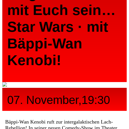
mit Euch sein…
Star Wars · mit
Bäppi-Wan
Kenobi!
07. November,19:30
Bäppi-Wan Kenobi ruft zur intergalaktischen Lach-
Rebellion! In seiner neuen Comedy-Show im Theater