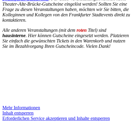
Theater-Alte-Brücke-Gutscheine eingelöst werden! Sollten Sie eine
Frage zu diesen Veranstaltungen haben, möchten wir Sie bitten, die
Kolleginnen und Kollegen von den Frankfurter Stadtevents direkt zu
kontaktieren.
Alle anderen Veranstaltungen (mit dem
roten
Titel) sind
hausinterne
. Hier können Gutscheine eingesetzt werden. Platzieren
Sie einfach die gewünschten Tickets in den Warenkorb und nutzen
Sie im Bezahlvorgang Ihren Gutscheincode. Vielen Dank!
INSTAGRAM
Sie sehen gerade einen Platzhalterinhalt von
Instagram
. Um auf
den eigentlichen Inhalt zuzugreifen, klicken Sie auf die Schaltfläche
unten. Bitte beachten Sie, dass dabei Daten an Drittanbieter
weitergegeben werden.
Mehr Informationen
Inhalt entsperren
Erforderlichen Service akzeptieren und Inhalte entsperren