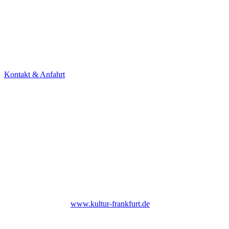
KONTAKT
Theater Alte Brücke GmbH
Kleine Brückenstr. 5
60594 Frankfurt am Main
Tel. +49 69 85800678
Kontakt & Anfahrt
NEWSLETTER
Under Construction (bald zurück)
UNTERSTÜTZER
Bis Ende 2026 institutionell gefördert durch das Kulturamt der Stadt
Frankfurt am Main |
www.kultur-frankfurt.de