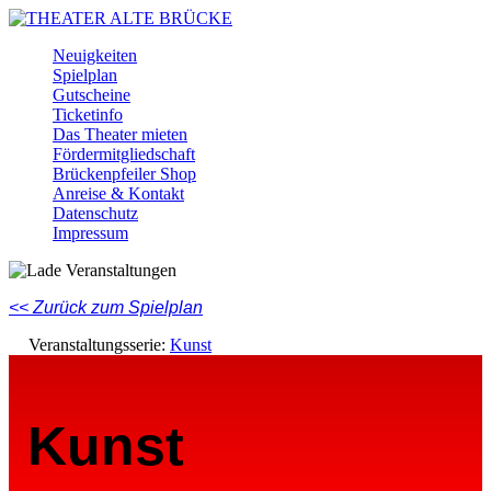
Skip
to
Menu
Neuigkeiten
main
Spielplan
content
Gutscheine
Ticketinfo
Das Theater mieten
Fördermitgliedschaft
Brückenpfeiler Shop
Anreise & Kontakt
Datenschutz
Impressum
Facebook
Instagram
Youtube
<< Zurück zum Spielplan
Veranstaltungsserie:
Kunst
Kunst