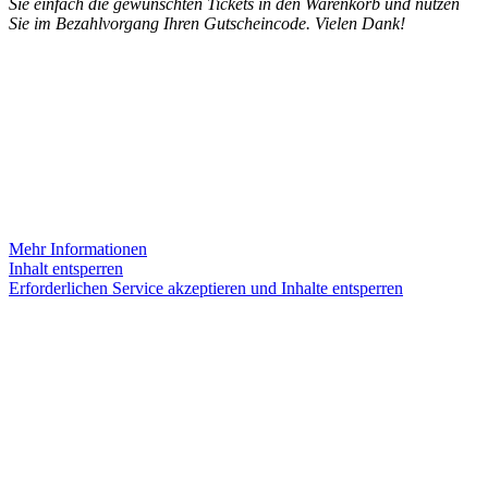
Sie einfach die gewünschten Tickets in den Warenkorb und nutzen
Sie im Bezahlvorgang Ihren Gutscheincode. Vielen Dank!
INSTAGRAM
Sie sehen gerade einen Platzhalterinhalt von
Instagram
. Um auf
den eigentlichen Inhalt zuzugreifen, klicken Sie auf die Schaltfläche
unten. Bitte beachten Sie, dass dabei Daten an Drittanbieter
weitergegeben werden.
Mehr Informationen
Inhalt entsperren
Erforderlichen Service akzeptieren und Inhalte entsperren
KONTAKT
Theater Alte Brücke GmbH
Kleine Brückenstr. 5
60594 Frankfurt am Main
Tel. +49 69 85800678