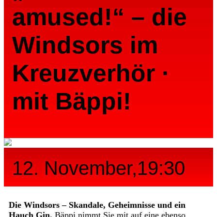
amused!“ – die
Windsors im
Kreuzverhör ·
mit Bäppi!
12. November,19:30
Die Windsors – Skandale, Geheimnisse und ein
Hauch Gin.
Bäppi nimmt Sie mit auf eine ebenso