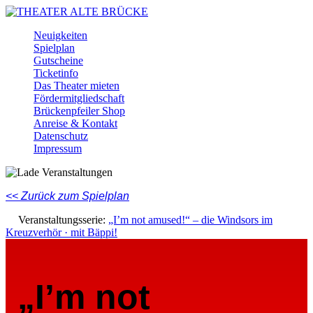
Skip
to
Menu
Neuigkeiten
main
Spielplan
content
Gutscheine
Ticketinfo
Das Theater mieten
Fördermitgliedschaft
Brückenpfeiler Shop
Anreise & Kontakt
Datenschutz
Impressum
Facebook
Instagram
Youtube
<< Zurück zum Spielplan
Veranstaltungsserie:
„I’m not amused!“ – die Windsors im
Kreuzverhör · mit Bäppi!
„I’m not