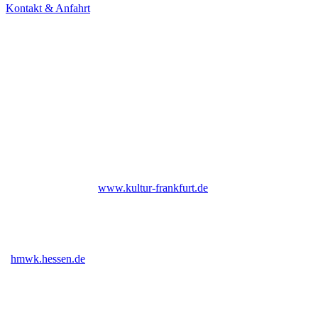
Kontakt & Anfahrt
NEWSLETTER
Under Construction (bald zurück)
UNTERSTÜTZER
Bis Ende 2026 institutionell gefördert durch das Kulturamt der Stadt
Frankfurt am Main |
www.kultur-frankfurt.de
Gefördert vom Hessischen Ministerium für Wissenschaft und Kunst
|
hmwk.hessen.de