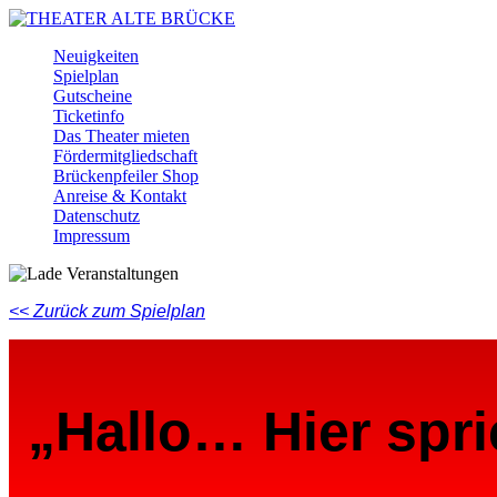
Skip
to
Menu
Neuigkeiten
main
Spielplan
content
Gutscheine
Ticketinfo
Das Theater mieten
Fördermitgliedschaft
Brückenpfeiler Shop
Anreise & Kontakt
Datenschutz
Impressum
Facebook
Instagram
Youtube
<< Zurück zum Spielplan
„Hallo… Hier spri