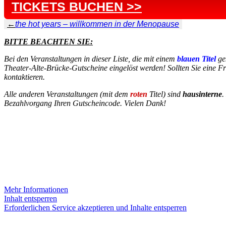
TICKETS BUCHEN >>
←
the hot years – willkommen in der Menopause
BITTE BEACHTEN SIE:
Bei den Veranstaltungen in dieser Liste, die mit einem
blauen Titel
ge
Theater-Alte-Brücke-Gutscheine eingelöst werden! Sollten Sie eine Fr
kontaktieren.
Alle anderen Veranstaltungen (mit dem
roten
Titel) sind
hausinterne
.
Bezahlvorgang Ihren Gutscheincode. Vielen Dank!
INSTAGRAM
Sie sehen gerade einen Platzhalterinhalt von
Instagram
. Um auf den e
werden.
Mehr Informationen
Inhalt entsperren
Erforderlichen Service akzeptieren und Inhalte entsperren