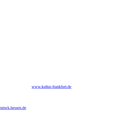
 Frankfurt am Main |
www.kultur-frankfurt.de
hmwk.hessen.de