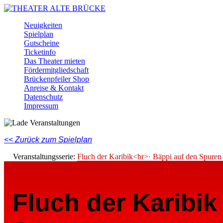
Skip
to
Menu
Neuigkeiten
main
Spielplan
content
Gutscheine
Ticketinfo
Das Theater mieten
Fördermitgliedschaft
Brückenpfeiler Shop
Anreise & Kontakt
Datenschutz
Impressum
Facebook
Instagram
Youtube
<< Zurück zum Spielplan
Veranstaltungsserie:
Fluch der Karibik<br>· Bäppi auf den Spuren
Fluch der Karibik