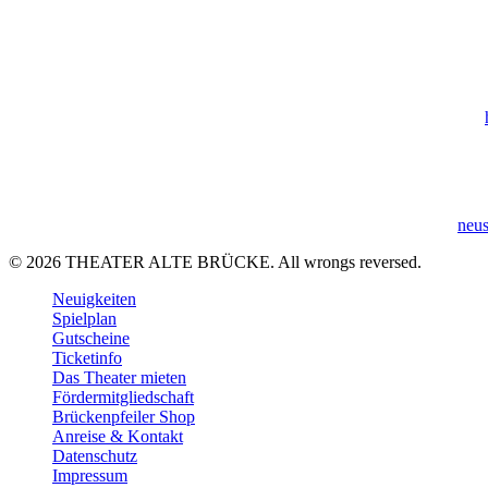
Bis Ende 2026 institutionell gefördert durch das Kulturamt der Stadt
Gefördert vom Hessischen Ministerium für Wissenschaft und Kunst |
Gefördert im Rahmen des Programms Neustart Kultur (DTHG) |
neus
© 2026 THEATER ALTE BRÜCKE. All wrongs reversed.
Close
Neuigkeiten
Menu
Spielplan
Gutscheine
Ticketinfo
Das Theater mieten
Fördermitgliedschaft
Brückenpfeiler Shop
Anreise & Kontakt
Datenschutz
Impressum