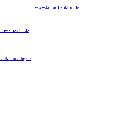
 Frankfurt am Main |
www.kultur-frankfurt.de
hmwk.hessen.de
tartkultur.dthg.de