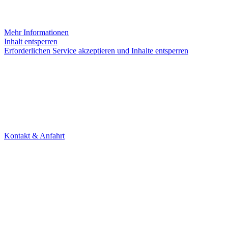
Sie sehen gerade einen Platzhalterinhalt von
Instagram
. Um auf den e
werden.
Mehr Informationen
Inhalt entsperren
Erforderlichen Service akzeptieren und Inhalte entsperren
KONTAKT
Theater Alte Brücke GmbH
Kleine Brückenstr. 5
60594 Frankfurt am Main
Tel. +49 69 85800678
Kontakt & Anfahrt
NEWSLETTER
Under Construction (bald zurück)
UNTERSTÜTZER