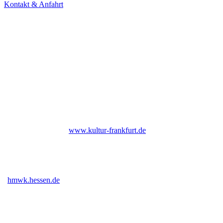
Kontakt & Anfahrt
NEWSLETTER
Under Construction (bald zurück)
UNTERSTÜTZER
Bis Ende 2026 institutionell gefördert durch das Kulturamt der Stadt
Frankfurt am Main |
www.kultur-frankfurt.de
Gefördert vom Hessischen Ministerium für Wissenschaft und Kunst
|
hmwk.hessen.de