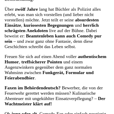
Über
zwölf Jahre
lang hat Büchler als Polizist alles
erlebt, was man sich vorstellen (und lieber nicht
vorstellen) möchte. Jetzt teilt er seine
absurdesten
Einsätze
,
kuriosesten Begegnungen
und
herrlich
schrägsten Anekdoten
live auf der Bühne. Dabei
beweist er:
Beamtenleben kann auch Comedy pur
sein
– und zwar ganz ohne Fantasie, denn diese
Geschichten schreibt das Leben selbst.
Freuen Sie sich auf einen Abend voller
authentischem
Humor
,
treffsicherer Pointen
und einem
Augenzwinkern gegenüber dem ganz normalen
Wahnsinn zwischen
Funkgerät, Formular und
Feierabendbier
.
Faxen im Behördendeutsch?
Bewerber, die von der
Feuerwehr gerettet werden müssen? Kulinarische
Abenteuer mit ungekühlter Einsatzverpflegung? –
Der
Wachtmeister klärt auf!
Ob
jung oder alt
, Comedy-Fan oder einfach neugierig