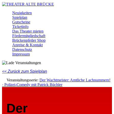
Skip
to
Menu
Neuigkeiten
main
Spielplan
content
Gutscheine
Ticketinfo
Das Theater mieten
Fördermitgliedschaft
Brückenpfeiler Shop
Anreise & Kontakt
Datenschutz
Impressum
Facebook
Instagram
Youtube
<< Zurück zum Spielplan
Veranstaltungsserie:
Der Wachtmeister: Amtliche Lachnummern!
· Polizei-Comedy mit Patrick Büchler
Der