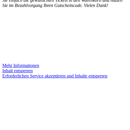
Sie einfach die gewünschten Tickets in den Warenkorb und nutzen
Sie im Bezahlvorgang Ihren Gutscheincode. Vielen Dank!
INSTAGRAM
Sie sehen gerade einen Platzhalterinhalt von
Instagram
. Um auf
den eigentlichen Inhalt zuzugreifen, klicken Sie auf die Schaltfläche
unten. Bitte beachten Sie, dass dabei Daten an Drittanbieter
weitergegeben werden.
Mehr Informationen
Inhalt entsperren
Erforderlichen Service akzeptieren und Inhalte entsperren
KONTAKT
Theater Alte Brücke GmbH
Kleine Brückenstr. 5
60594 Frankfurt am Main
Tel. +49 69 85800678