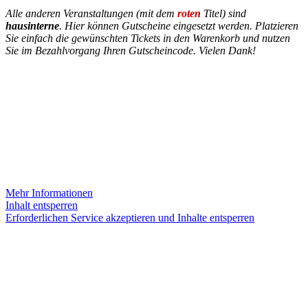
Alle anderen Veranstaltungen (mit dem
roten
Titel) sind
hausinterne
. Hier können Gutscheine eingesetzt werden. Platzieren
Sie einfach die gewünschten Tickets in den Warenkorb und nutzen
Sie im Bezahlvorgang Ihren Gutscheincode. Vielen Dank!
INSTAGRAM
Sie sehen gerade einen Platzhalterinhalt von
Instagram
. Um auf
den eigentlichen Inhalt zuzugreifen, klicken Sie auf die Schaltfläche
unten. Bitte beachten Sie, dass dabei Daten an Drittanbieter
weitergegeben werden.
Mehr Informationen
Inhalt entsperren
Erforderlichen Service akzeptieren und Inhalte entsperren
KONTAKT
Theater Alte Brücke GmbH
Kleine Brückenstr. 5