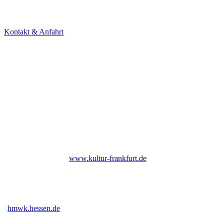
60594 Frankfurt am Main
Tel. +49 69 85800678
Kontakt & Anfahrt
NEWSLETTER
Under Construction (bald zurück)
UNTERSTÜTZER
Bis Ende 2026 institutionell gefördert durch das Kulturamt der Stadt
Frankfurt am Main |
www.kultur-frankfurt.de
Gefördert vom Hessischen Ministerium für Wissenschaft und Kunst
|
hmwk.hessen.de