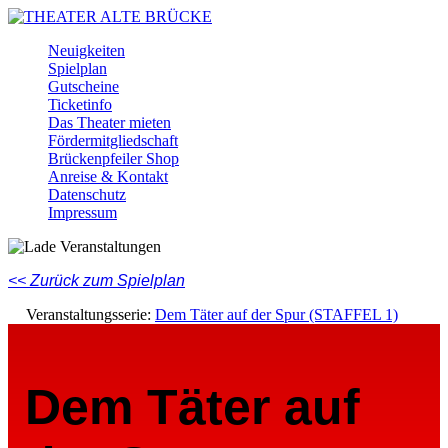
Skip
to
Menu
Neuigkeiten
main
Spielplan
content
Gutscheine
Ticketinfo
Das Theater mieten
Fördermitgliedschaft
Brückenpfeiler Shop
Anreise & Kontakt
Datenschutz
Impressum
Facebook
Instagram
Youtube
<< Zurück zum Spielplan
Veranstaltungsserie:
Dem Täter auf der Spur (STAFFEL 1)
Dem Täter auf