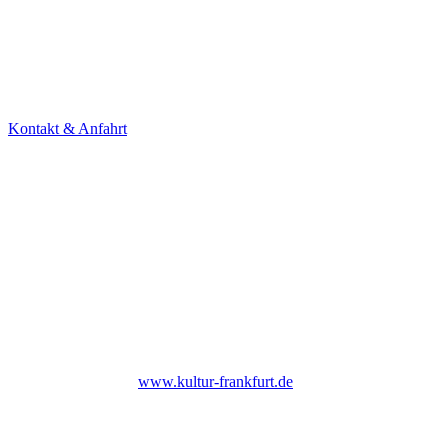
KONTAKT
Theater Alte Brücke GmbH
Kleine Brückenstr. 5
60594 Frankfurt am Main
Tel. +49 69 85800678
Kontakt & Anfahrt
NEWSLETTER
Under Construction (bald zurück)
UNTERSTÜTZER
Bis Ende 2026 institutionell gefördert durch das Kulturamt der Stadt
Frankfurt am Main |
www.kultur-frankfurt.de