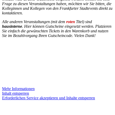
Frage zu diesen Veranstaltungen haben, möchten wir Sie bitten, die
Kolleginnen und Kollegen von den Frankfurter Stadtevents direkt zu
kontaktieren.
Alle anderen Veranstaltungen (mit dem
roten
Titel) sind
hausinterne
. Hier können Gutscheine eingesetzt werden. Platzieren
Sie einfach die gewünschten Tickets in den Warenkorb und nutzen
Sie im Bezahlvorgang Ihren Gutscheincode. Vielen Dank!
INSTAGRAM
Sie sehen gerade einen Platzhalterinhalt von
Instagram
. Um auf
den eigentlichen Inhalt zuzugreifen, klicken Sie auf die Schaltfläche
unten. Bitte beachten Sie, dass dabei Daten an Drittanbieter
weitergegeben werden.
Mehr Informationen
Inhalt entsperren
Erforderlichen Service akzeptieren und Inhalte entsperren