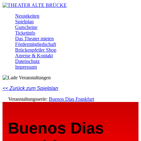
Skip
to
Menu
Neuigkeiten
main
Spielplan
content
Gutscheine
Ticketinfo
Das Theater mieten
Fördermitgliedschaft
Brückenpfeiler Shop
Anreise & Kontakt
Datenschutz
Impressum
Facebook
Instagram
Youtube
<< Zurück zum Spielplan
Veranstaltungsserie:
Buenos Dias Frankfurt
Buenos Dias