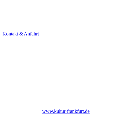
Theater Alte Brücke GmbH
Kleine Brückenstr. 5
60594 Frankfurt am Main
Tel. +49 69 85800678
Kontakt & Anfahrt
NEWSLETTER
Under Construction (bald zurück)
UNTERSTÜTZER
Bis Ende 2026 institutionell gefördert durch das Kulturamt der Stadt
Frankfurt am Main |
www.kultur-frankfurt.de
Gefördert vom Hessischen Ministerium für Wissenschaft und Kunst