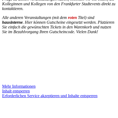
Kolleginnen und Kollegen von den Frankfurter Stadtevents direkt zu
kontaktieren.
Alle anderen Veranstaltungen (mit dem
roten
Titel) sind
hausinterne
. Hier können Gutscheine eingesetzt werden. Platzieren
Sie einfach die gewünschten Tickets in den Warenkorb und nutzen
Sie im Bezahlvorgang Ihren Gutscheincode. Vielen Dank!
INSTAGRAM
Sie sehen gerade einen Platzhalterinhalt von
Instagram
. Um auf
den eigentlichen Inhalt zuzugreifen, klicken Sie auf die Schaltfläche
unten. Bitte beachten Sie, dass dabei Daten an Drittanbieter
weitergegeben werden.
Mehr Informationen
Inhalt entsperren
Erforderlichen Service akzeptieren und Inhalte entsperren
KONTAKT