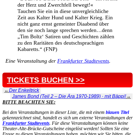
der Herz und Zwerchfell bewegt!«
Tauchen Sie ein in diese unvergleichliche
Zeit aus Kalter Hund und Kalter Krieg. Ein
nicht ganz ernst gemeinter Diaabend über
den sie noch lange sprechen werden…denn
„Tim Boltz‘ Satiren und Geschichten zählen
zu den Raritäten des deutschsprachigen
Kabaretts.“ (FNP)
Eine Veranstaltung der
Frankfurter Stadtevents
.
TICKETS BUCHEN >>
←
Der Enkeltrick
James Bond (Teil 2 – Die Ära 1970-1989) · mit Bäppi!
→
BITTE BEACHTEN SIE:
Bei den Veranstaltungen in dieser Liste, die mit einem
blauen Titel
gekennzeichnet sind, handelt es sich um externe Veranstaltungen der
Frankfurter Stadtevents
. Für diese Veranstaltungen können keine
Theater-Alte-Brücke-Gutscheine eingelöst werden! Sollten Sie eine
Frage zu diesen Veranstaltungen haben, möchten wir Sie bitten, die