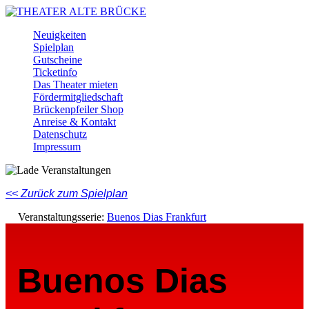
Skip
to
Menu
Neuigkeiten
main
Spielplan
content
Gutscheine
Ticketinfo
Das Theater mieten
Fördermitgliedschaft
Brückenpfeiler Shop
Anreise & Kontakt
Datenschutz
Impressum
Facebook
Instagram
Youtube
<< Zurück zum Spielplan
Veranstaltungsserie:
Buenos Dias Frankfurt
Buenos Dias