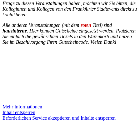
Frage zu diesen Veranstaltungen haben, möchten wir Sie bitten, die
Kolleginnen und Kollegen von den Frankfurter Stadtevents direkt zu
kontaktieren.
Alle anderen Veranstaltungen (mit dem
roten
Titel) sind
hausinterne
. Hier können Gutscheine eingesetzt werden. Platzieren
Sie einfach die gewünschten Tickets in den Warenkorb und nutzen
Sie im Bezahlvorgang Ihren Gutscheincode. Vielen Dank!
INSTAGRAM
Sie sehen gerade einen Platzhalterinhalt von
Instagram
. Um auf
den eigentlichen Inhalt zuzugreifen, klicken Sie auf die Schaltfläche
unten. Bitte beachten Sie, dass dabei Daten an Drittanbieter
weitergegeben werden.
Mehr Informationen
Inhalt entsperren
Erforderlichen Service akzeptieren und Inhalte entsperren
KONTAKT