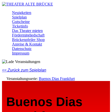
Skip
to
Menu
Neuigkeiten
main
Spielplan
content
Gutscheine
Ticketinfo
Das Theater mieten
Fördermitgliedschaft
Brückenpfeiler Shop
Anreise & Kontakt
Datenschutz
Impressum
Facebook
Instagram
Youtube
<< Zurück zum Spielplan
Veranstaltungsserie:
Buenos Dias Frankfurt
Buenos Dias