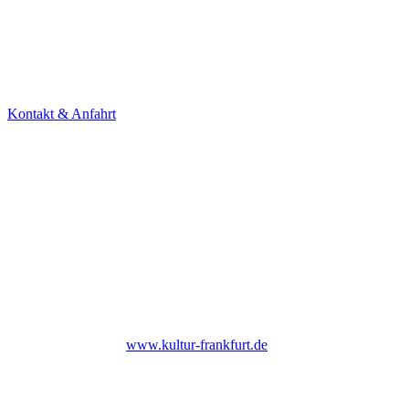
Theater Alte Brücke GmbH
Kleine Brückenstr. 5
60594 Frankfurt am Main
Tel. +49 69 85800678
Kontakt & Anfahrt
NEWSLETTER
Under Construction (bald zurück)
UNTERSTÜTZER
Bis Ende 2026 institutionell gefördert durch das Kulturamt der Stadt
Frankfurt am Main |
www.kultur-frankfurt.de