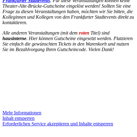
Frankfurter Stadtevents
. Für diese Veranstaltungen können keine
Theater-Alte-Brücke-Gutscheine eingelöst werden! Sollten Sie eine
Frage zu diesen Veranstaltungen haben, möchten wir Sie bitten, die
Kolleginnen und Kollegen von den Frankfurter Stadtevents direkt zu
kontaktieren.
Alle anderen Veranstaltungen (mit dem
roten
Titel) sind
hausinterne
. Hier können Gutscheine eingesetzt werden. Platzieren
Sie einfach die gewünschten Tickets in den Warenkorb und nutzen
Sie im Bezahlvorgang Ihren Gutscheincode. Vielen Dank!
INSTAGRAM
Sie sehen gerade einen Platzhalterinhalt von
Instagram
. Um auf
den eigentlichen Inhalt zuzugreifen, klicken Sie auf die Schaltfläche
unten. Bitte beachten Sie, dass dabei Daten an Drittanbieter
weitergegeben werden.
Mehr Informationen
Inhalt entsperren
Erforderlichen Service akzeptieren und Inhalte entsperren