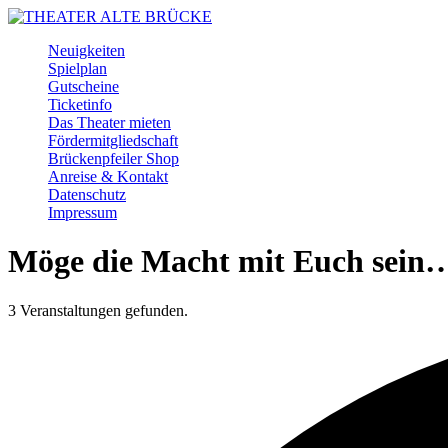
Skip
to
Menu
Neuigkeiten
main
Spielplan
content
Gutscheine
Ticketinfo
Das Theater mieten
Fördermitgliedschaft
Brückenpfeiler Shop
Anreise & Kontakt
Datenschutz
Impressum
Facebook
Instagram
Youtube
Möge die Macht mit Euch sein…
3 Veranstaltungen gefunden.