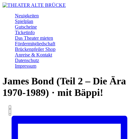
Skip
to
Menu
Neuigkeiten
main
Spielplan
content
Gutscheine
Ticketinfo
Das Theater mieten
Fördermitgliedschaft
Brückenpfeiler Shop
Anreise & Kontakt
Datenschutz
Impressum
Facebook
Instagram
Youtube
James Bond (Teil 2 – Die Ära
1970-1989) · mit Bäppi!
Ansichten-
Veranstaltung
Veranstaltungen
Liste
Ansichten-
Navigation
Navigation