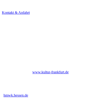
60594 Frankfurt am Main
Tel. +49 69 85800678
Kontakt & Anfahrt
NEWSLETTER
Under Construction (bald zurück)
UNTERSTÜTZER
Bis Ende 2026 institutionell gefördert durch das Kulturamt der Stadt
Frankfurt am Main |
www.kultur-frankfurt.de
Gefördert vom Hessischen Ministerium für Wissenschaft und Kunst
|
hmwk.hessen.de