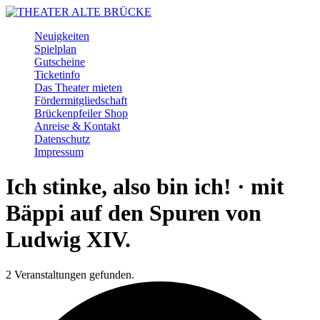
Skip
to
Menu
Neuigkeiten
main
Spielplan
content
Gutscheine
Ticketinfo
Das Theater mieten
Fördermitgliedschaft
Brückenpfeiler Shop
Anreise & Kontakt
Datenschutz
Impressum
Facebook
Instagram
Youtube
Ich stinke, also bin ich! · mit
Bäppi auf den Spuren von
Ludwig XIV.
2 Veranstaltungen gefunden.