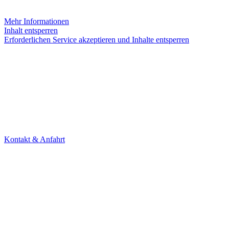
weitergegeben werden.
Mehr Informationen
Inhalt entsperren
Erforderlichen Service akzeptieren und Inhalte entsperren
KONTAKT
Theater Alte Brücke GmbH
Kleine Brückenstr. 5
60594 Frankfurt am Main
Tel. +49 69 85800678
Kontakt & Anfahrt
NEWSLETTER
Under Construction (bald zurück)
UNTERSTÜTZER