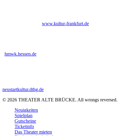
Bis Ende 2026 institutionell gefördert durch das Kulturamt der Stadt
Frankfurt am Main |
www.kultur-frankfurt.de
Gefördert vom Hessischen Ministerium für Wissenschaft und Kunst
|
hmwk.hessen.de
Gefördert im Rahmen des Programms Neustart Kultur (DTHG) |
neustartkultur.dthg.de
© 2026 THEATER ALTE BRÜCKE. All wrongs reversed.
Close
Neuigkeiten
Menu
Spielplan
Gutscheine
Ticketinfo
Das Theater mieten