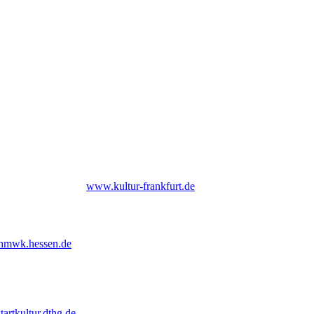
 Frankfurt am Main |
www.kultur-frankfurt.de
hmwk.hessen.de
tartkultur.dthg.de