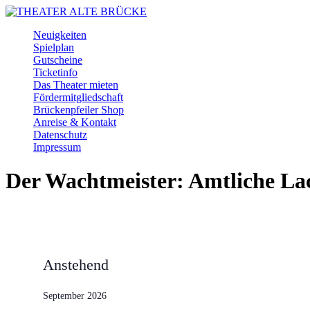
Skip
to
Menu
Neuigkeiten
main
Spielplan
content
Gutscheine
Ticketinfo
Das Theater mieten
Fördermitgliedschaft
Brückenpfeiler Shop
Anreise & Kontakt
Datenschutz
Impressum
Facebook
Instagram
Youtube
Der Wachtmeister: Amtliche La
Veranstaltungen
Anstehend
Datum
wählen.
September 2026