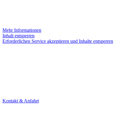
Sie sehen gerade einen Platzhalterinhalt von
Instagram
. Um auf
den eigentlichen Inhalt zuzugreifen, klicken Sie auf die Schaltfläche
unten. Bitte beachten Sie, dass dabei Daten an Drittanbieter
weitergegeben werden.
Mehr Informationen
Inhalt entsperren
Erforderlichen Service akzeptieren und Inhalte entsperren
KONTAKT
Theater Alte Brücke GmbH
Kleine Brückenstr. 5
60594 Frankfurt am Main
Tel. +49 69 85800678
Kontakt & Anfahrt
NEWSLETTER
Under Construction (bald zurück)