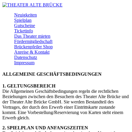
Skip
to
Menu
Neuigkeiten
main
Spielplan
content
Gutscheine
Ticketinfo
Das Theater mieten
Fördermitgliedschaft
Brückenpfeiler Shop
Anreise & Kontakt
Datenschutz
Impressum
Facebook
Instagram
Youtube
ALLGEMEINE GESCHÄFTSBEDINGUNGEN
1. GELTUNGSBEREICH
Die Allgemeinen Geschäftsbedingungen regeln die rechtlichen
Beziehungen zwischen den Besuchern des Theater Alte Brücke und
der Theater Alte Brücke GmbH. Sie werden Bestandteil des
Vertrages, der durch den Erwerb einer Eintrittskarte zustande
kommt. Eine Vorbestellung/Reservierung von Karten steht einem
Erwerb gleich.
2. SPIELPLAN UND ANFANGSZEITEN