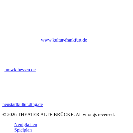
UNTERSTÜTZER
Bis Ende 2026 institutionell gefördert durch das Kulturamt der Stadt
Frankfurt am Main |
www.kultur-frankfurt.de
Gefördert vom Hessischen Ministerium für Wissenschaft und Kunst
|
hmwk.hessen.de
Gefördert im Rahmen des Programms Neustart Kultur (DTHG) |
neustartkultur.dthg.de
© 2026 THEATER ALTE BRÜCKE. All wrongs reversed.
Close
Neuigkeiten
Menu
Spielplan